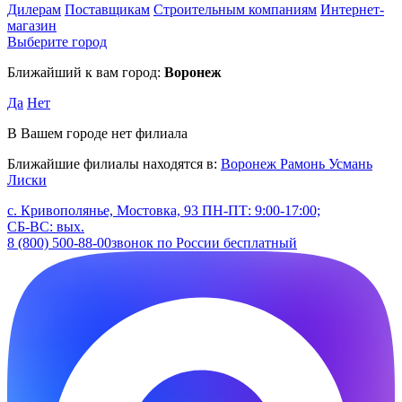
Дилерам
Поставщикам
Строительным компаниям
Интернет-
магазин
Выберите город
Ближайший к вам город:
Воронеж
Да
Нет
В Вашем городе нет филиала
Ближайшие филиалы находятся в:
Воронеж
Рамонь
Усмань
Лиски
с. Кривополянье, Мостовка, 93
ПН-ПТ: 9:00-17:00;
СБ-ВС: вых.
8 (800) 500-88-00
звонок по России бесплатный