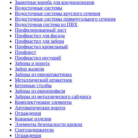
Защитные короба для кондиционеров
Водосточные системы
Водосточные системы круглого сечения
Водосточные системы прямоугольного сечения
Водосточная система из ПВХ
Профилированный лист
Профнастил для фасада
Профнастил для забора
Профнастил кровельный
Профлист
Профнастил несущий
Заборы и ворота
Забор жалюзи
Заборы из евроштакетника
Металлический штакетник
Бетонные столбы
Заборы из европрофиля
Заборы из металлического сайдинга
Комплектующие элементы
Автоматические ворота
Ограждения
Кованые изделия
Элементы безопасности кровли
Снегозадержатели
Ограждения