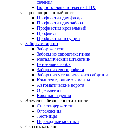
сечения
Водосточная система из ПВХ
Профилированный лист
Профнастил для фасада
Профнастил для забора
Профнастил кровельный
Профлист
Профнастил несущий
Заборы и ворота
Забор жалюзи
Заборы из евроштакетника
Металлический штакетник
Бетонные столбы
Заборы из европрофиля
Заборы из металлического сайдинга
Комплектующие элементы
Автоматические ворота
Ограждения
Кованые изделия
Элементы безопасности кровли
Снегозадержатели
Ограждения
Лестницы
Переходные мостики
Скачать каталог