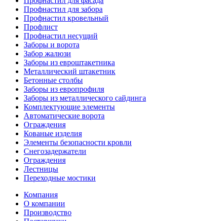
Профнастил для фасада
Профнастил для забора
Профнастил кровельный
Профлист
Профнастил несущий
Заборы и ворота
Забор жалюзи
Заборы из евроштакетника
Металлический штакетник
Бетонные столбы
Заборы из европрофиля
Заборы из металлического сайдинга
Комплектующие элементы
Автоматические ворота
Ограждения
Кованые изделия
Элементы безопасности кровли
Снегозадержатели
Ограждения
Лестницы
Переходные мостики
Компания
О компании
Производство