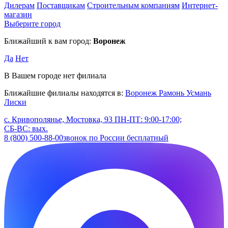
Дилерам
Поставщикам
Строительным компаниям
Интернет-
магазин
Выберите город
Ближайший к вам город:
Воронеж
Да
Нет
В Вашем городе нет филиала
Ближайшие филиалы находятся в:
Воронеж
Рамонь
Усмань
Лиски
с. Кривополянье, Мостовка, 93
ПН-ПТ: 9:00-17:00;
СБ-ВС: вых.
8 (800) 500-88-00
звонок по России бесплатный