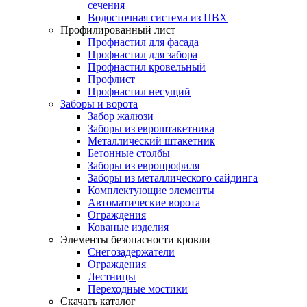
сечения
Водосточная система из ПВХ
Профилированный лист
Профнастил для фасада
Профнастил для забора
Профнастил кровельный
Профлист
Профнастил несущий
Заборы и ворота
Забор жалюзи
Заборы из евроштакетника
Металлический штакетник
Бетонные столбы
Заборы из европрофиля
Заборы из металлического сайдинга
Комплектующие элементы
Автоматические ворота
Ограждения
Кованые изделия
Элементы безопасности кровли
Снегозадержатели
Ограждения
Лестницы
Переходные мостики
Скачать каталог