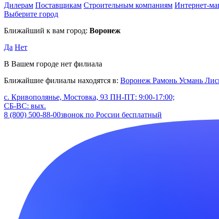
Дилерам
Поставщикам
Строительным компаниям
Интернет-ма
Выберите город
Ближайший к вам город:
Воронеж
Да
Нет
В Вашем городе нет филиала
Ближайшие филиалы находятся в:
Воронеж
Рамонь
Усмань
Лис
с. Кривополянье, Мостовка, 93
ПН-ПТ: 9:00-17:00;
СБ-ВС: вых.
8 (800) 500-88-00
звонок по России бесплатный