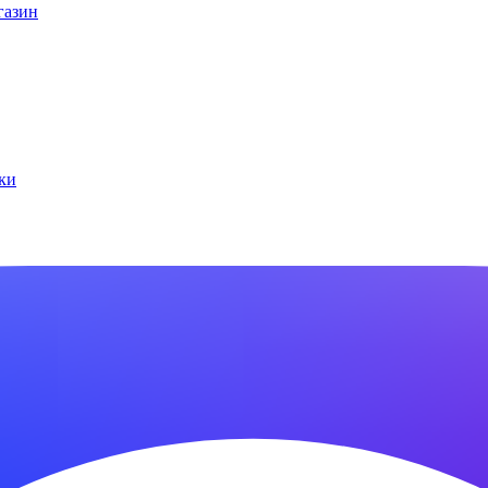
газин
ки