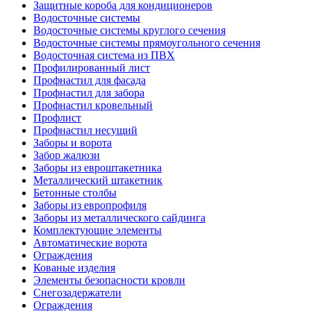
Защитные короба для кондиционеров
Водосточные системы
Водосточные системы круглого сечения
Водосточные системы прямоугольного сечения
Водосточная система из ПВХ
Профилированный лист
Профнастил для фасада
Профнастил для забора
Профнастил кровельный
Профлист
Профнастил несущий
Заборы и ворота
Забор жалюзи
Заборы из евроштакетника
Металлический штакетник
Бетонные столбы
Заборы из европрофиля
Заборы из металлического сайдинга
Комплектующие элементы
Автоматические ворота
Ограждения
Кованые изделия
Элементы безопасности кровли
Снегозадержатели
Ограждения