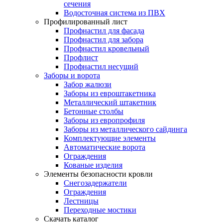
сечения
Водосточная система из ПВХ
Профилированный лист
Профнастил для фасада
Профнастил для забора
Профнастил кровельный
Профлист
Профнастил несущий
Заборы и ворота
Забор жалюзи
Заборы из евроштакетника
Металлический штакетник
Бетонные столбы
Заборы из европрофиля
Заборы из металлического сайдинга
Комплектующие элементы
Автоматические ворота
Ограждения
Кованые изделия
Элементы безопасности кровли
Снегозадержатели
Ограждения
Лестницы
Переходные мостики
Скачать каталог