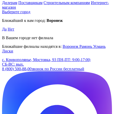
Дилерам
Поставщикам
Строительным компаниям
Интернет-
магазин
Выберите город
Ближайший к вам город:
Воронеж
Да
Нет
В Вашем городе нет филиала
Ближайшие филиалы находятся в:
Воронеж
Рамонь
Усмань
Лиски
с. Кривополянье, Мостовка, 93
ПН-ПТ: 9:00-17:00;
СБ-ВС: вых.
8 (800) 500-88-00
звонок по России бесплатный