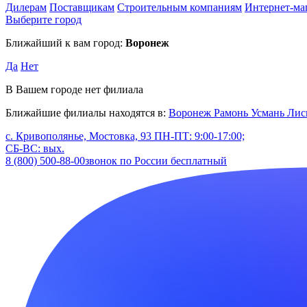
Дилерам
Поставщикам
Строительным компаниям
Интернет-ма
Выберите город
Ближайший к вам город:
Воронеж
Да
Нет
В Вашем городе нет филиала
Ближайшие филиалы находятся в:
Воронеж
Рамонь
Усмань
Лис
с. Кривополянье, Мостовка, 93
ПН-ПТ: 9:00-17:00;
СБ-ВС: вых.
8 (800) 500-88-00
звонок по России бесплатный