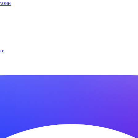
газин
ки